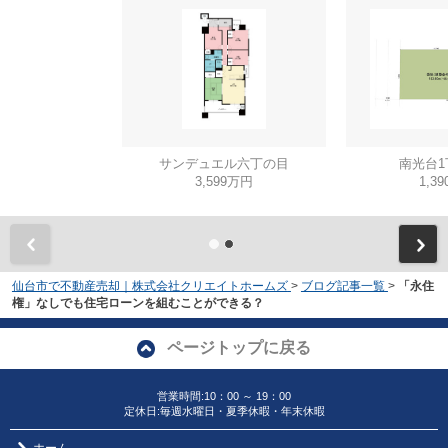
サンデュエル六丁の目
南光台1
3,599万円
1,3
仙台市で不動産売却｜株式会社クリエイトホームズ
>
ブログ記事一覧
>
「永住
権」なしでも住宅ローンを組むことができる？
ページトップに戻る
営業時間:10：00 ～ 19：00
定休日:毎週水曜日・夏季休暇・年末休暇