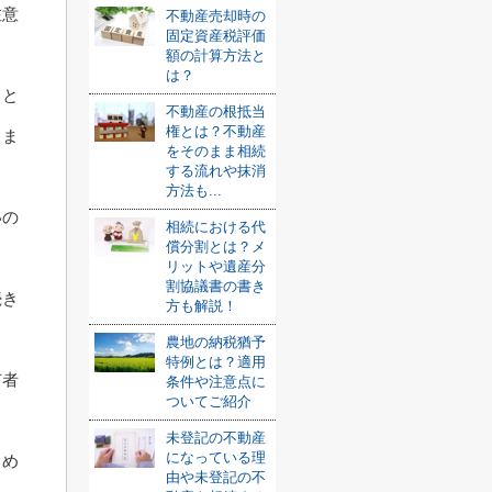
注意
不動産売却時の
固定資産税評価
額の計算方法と
は？
てと
不動産の根抵当
権とは？不動産
りま
をそのまま相続
する流れや抹消
方法も...
いの
相続における代
償分割とは？メ
リットや遺産分
割協議書の書き
続き
方も解説！
農地の納税猶予
特例とは？適用
有者
条件や注意点に
ついてご紹介
未登記の不動産
になっている理
とめ
由や未登記の不