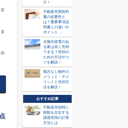
介！
、不
不動産売買契約
書の必要性と
は？重要事項説
明書との違いや
しま
ポイント...
太陽光発電のあ
る家は高く売却
できる？売却の
てみ
ための方法やコ
ツを解説！
風呂なし物件の
メリット・デメ
リットと売却方
法を解説！
おすすめ記事
不動産売却時に
税額を左右する
点
譲渡所得の計算
方法とは