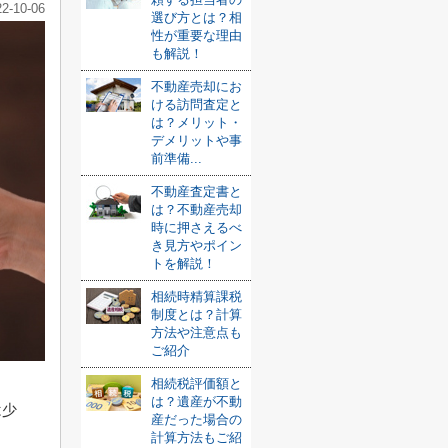
22-10-06
選び方とは？相
性が重要な理由
も解説！
不動産売却にお
ける訪問査定と
は？メリット・
デメリットや事
前準備...
不動産査定書と
は？不動産売却
時に押さえるべ
き見方やポイン
トを解説！
相続時精算課税
制度とは？計算
方法や注意点も
ご紹介
相続税評価額と
は？遺産が不動
は少
産だった場合の
計算方法もご紹