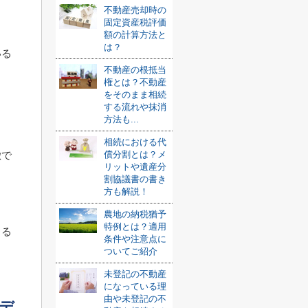
、
不動産売却時の
固定資産税評価
額の計算方法と
は？
いる
不動産の根抵当
権とは？不動産
をそのまま相続
ト
する流れや抹消
方法も...
相続における代
徴で
償分割とは？メ
リットや遺産分
割協議書の書き
方も解説！
農地の納税猶予
特例とは？適用
くる
条件や注意点に
ついてご紹介
未登記の不動産
になっている理
由や未登記の不
デ