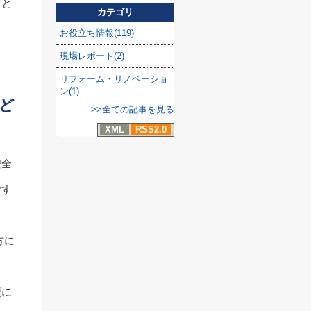
居と
カテゴリ
ょ
お役立ち情報(119)
現場レポート(2)
リフォーム・リノベーショ
ン(1)
ど
>>全ての記事を見る
XML
RSS2.0
安全
おす
方に
壁に