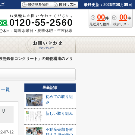
ムズ
最終更新：2026年08月09日
00
00
件
件
最近見た物件
検討リスト
定休日：毎週水曜日・夏季休暇・年末休暇
鉄筋鉄骨コンクリート」の建物構造のメリ
最新記事
事一覧
初めての取り組
み
メリ
新しい取り組み
不動産売却を依
22-07-12
頼する担当者の