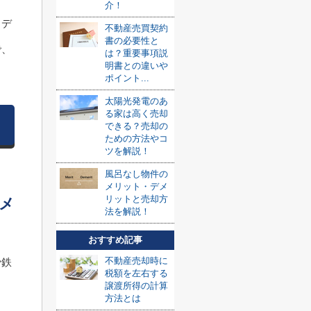
介！
とデ
不動産売買契約
書の必要性と
で、
は？重要事項説
明書との違いや
ポイント...
太陽光発電のあ
る家は高く売却
できる？売却の
ための方法やコ
ツを解説！
風呂なし物件の
メリット・デメ
リットと売却方
メ
法を解説！
おすすめ記事
不動産売却時に
骨鉄
税額を左右する
譲渡所得の計算
方法とは