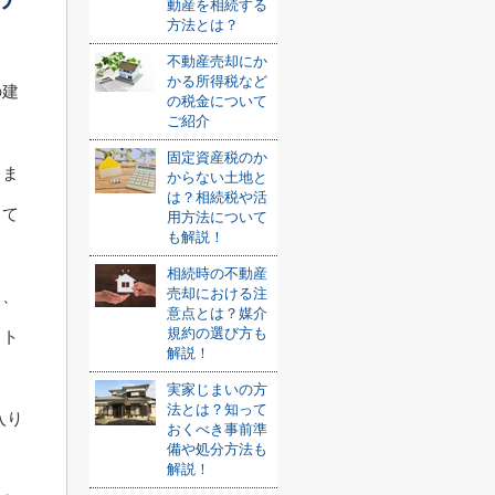
動産を相続する
方法とは？
不動産売却にか
かる所得税など
の建
の税金について
ご紹介
固定資産税のか
しま
からない土地と
は？相続税や活
って
用方法について
も解説！
相続時の不動産
売却における注
て、
意点とは？媒介
規約の選び方も
ット
解説！
実家じまいの方
法とは？知って
入り
おくべき事前準
備や処分方法も
解説！