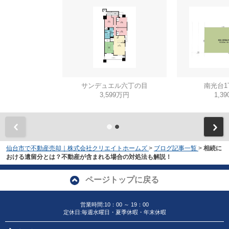
サンデュエル六丁の目
南光台1
3,599万円
1,3
仙台市で不動産売却｜株式会社クリエイトホームズ
>
ブログ記事一覧
>
相続に
おける遺留分とは？不動産が含まれる場合の対処法も解説！
ページトップに戻る
営業時間:10：00 ～ 19：00
定休日:毎週水曜日・夏季休暇・年末休暇