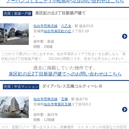
アーバンコミュニティ小松島4へのお問い合わせはこちら
泉区虹の丘2丁目新築戸建て
売買｜新築一戸建
仙台市営南北線
「
八乙女
」駅 徒歩21分
宮城県
仙台市泉区
虹の丘
２丁目1-10
-
築年数：新築
階数：2階建
こだわりで選びたい方におすすめ。仙台市泉区エリアで住まいをお探しなら「泉
区虹の丘2丁目新築戸建て」。3SLDKの間取りです。安全でお手入れしやすいIH
で、快適な料理の時間を過ごし...
過去に掲載していた物件です。
泉区虹の丘2丁目新築戸建てへのお問い合わせはこちら
ダイアパレス五橋コルティーレⅢ
売買｜中古マンション
仙台市営南北線
「
五橋
」駅 徒歩7分
宮城県
仙台市青葉区
五橋
２丁目310-1
-
築年数：築31年
階数：12階建
☆☆ 定額リノベ「選べまスタイル」対象物件 ☆☆ キッチンや浴室などの住宅