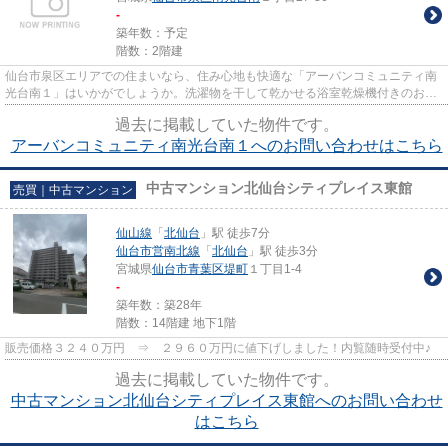
-
築年数：予定
階数：2階建
仙台市泉区エリアでの住まいなら、住み心地も快適な「アーバンコミュニティ南
光台南１」はいかがでしょうか。洗濯物を干して乾かせる浴室乾燥機付きのお風
呂場のある物件です。水道代...
過去に掲載していた物件です。
アーバンコミュニティ南光台南１へのお問い合わせはこちら
中古マンション北仙台シティプレイス東館
売買｜中古マンション
仙山線
「
北仙台
」駅 徒歩7分
仙台市営南北線
「
北仙台
」駅 徒歩3分
宮城県
仙台市青葉区
堤町
１丁目1-4
-
築年数：築28年
階数：14階建 地下1階
販売価格３２４０万円 ⇒ ２９６０万円に値下げしました！内覧随時受付中♪
過去に掲載していた物件です。
中古マンション北仙台シティプレイス東館へのお問い合わせ
はこちら