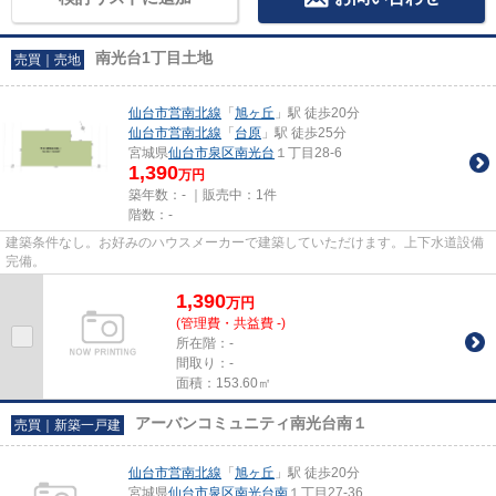
南光台1丁目土地
売買｜売地
仙台市営南北線
「
旭ヶ丘
」駅 徒歩20分
仙台市営南北線
「
台原
」駅 徒歩25分
宮城県
仙台市泉区
南光台
１丁目28-6
1,390
万円
築年数：- ｜販売中：
1件
階数：-
建築条件なし。お好みのハウスメーカーで建築していただけます。上下水道設備
完備。
1,390
万
円
(管理費・共益費 -)
所在階：-
間取り：-
面積：153.60㎡
アーバンコミュニティ南光台南１
売買｜新築一戸建
仙台市営南北線
「
旭ヶ丘
」駅 徒歩20分
宮城県
仙台市泉区
南光台南
１丁目27-36