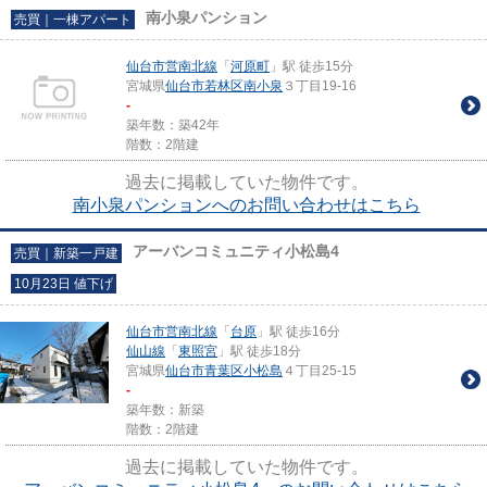
南小泉パンション
売買｜一棟アパート
仙台市営南北線
「
河原町
」駅 徒歩15分
宮城県
仙台市若林区
南小泉
３丁目19-16
-
築年数：築42年
階数：2階建
過去に掲載していた物件です。
南小泉パンションへのお問い合わせはこちら
アーバンコミュニティ小松島4
売買｜新築一戸建
10月23日 値下げ
仙台市営南北線
「
台原
」駅 徒歩16分
仙山線
「
東照宮
」駅 徒歩18分
宮城県
仙台市青葉区
小松島
４丁目25-15
-
築年数：新築
階数：2階建
過去に掲載していた物件です。