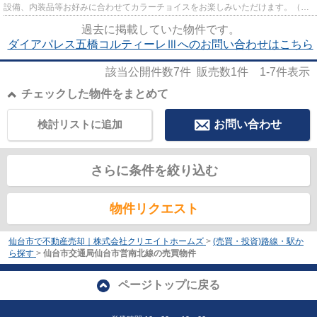
設備、内装品等お好みに合わせてカラーチョイスをお楽しみいただけます。（標
準設定品は変更無料） 設備品の...
過去に掲載していた物件です。
ダイアパレス五橋コルティーレⅢへのお問い合わせはこちら
該当公開件数
7
件 販売数
1
件
1-7
件表示
チェックした物件をまとめて
検討リストに追加
お問い合わせ
さらに条件を絞り込む
物件リクエスト
仙台市で不動産売却｜株式会社クリエイトホームズ
>
(売買・投資)路線・駅か
ら探す
>
仙台市交通局仙台市営南北線の売買物件
ページトップに戻る