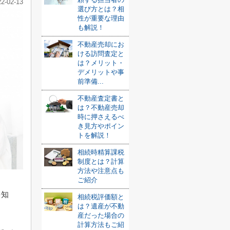
22-02-13
選び方とは？相
性が重要な理由
も解説！
不動産売却にお
ける訪問査定と
は？メリット・
デメリットや事
前準備...
不動産査定書と
は？不動産売却
時に押さえるべ
き見方やポイン
トを解説！
相続時精算課税
制度とは？計算
方法や注意点も
ご紹介
を知
相続税評価額と
は？遺産が不動
産だった場合の
計算方法もご紹