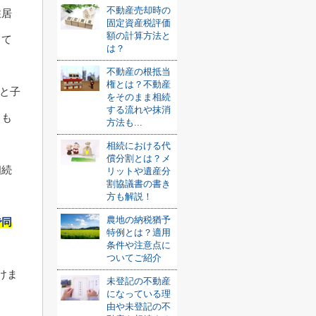
不動産売却時の
住居
固定資産税評価
額の計算方法と
して
は？
不動産の根抵当
権とは？不動産
妻と子
をそのまま相続
する流れや抹消
、も
方法も...
相続における代
償分割とは？メ
相続
リットや遺産分
割協議書の書き
方も解説！
農地の納税猶予
で同
特例とは？適用
条件や注意点に
ついてご紹介
けま
未登記の不動産
になっている理
由や未登記の不