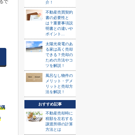
るで
介！
不動産売買契約
書の必要性と
は？重要事項説
明書との違いや
ポイント...
太陽光発電のあ
る家は高く売却
できる？売却の
ための方法やコ
ツを解説！
風呂なし物件の
メリット・デメ
リットと売却方
法を解説！
おすすめ記事
配偶
不動産売却時に
で
税額を左右する
譲渡所得の計算
方法とは