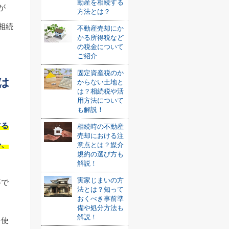
動産を相続する
が
方法とは？
相続
不動産売却にか
かる所得税など
の税金について
ご紹介
固定資産税のか
は
からない土地と
は？相続税や活
用方法について
も解説！
する
相続時の不動産
売却における注
か、
意点とは？媒介
規約の選び方も
解説！
実家じまいの方
要で
法とは？知って
おくべき事前準
備や処分方法も
解説！
を使