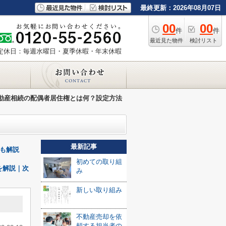
最終更新：2026年08月07日
00
00
件
件
最近見た物件
検討リスト
定休日：毎週水曜日・夏季休暇・年末休暇
動産相続の配偶者居住権とは何？設定方法
最新記事
も解説
初めての取り組
を解説｜次
み
新しい取り組み
不動産売却を依
頼する担当者の