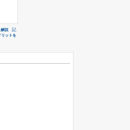
記
も解説
メリットを