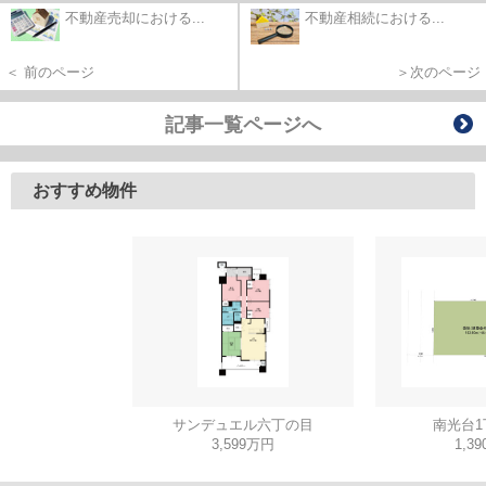
不動産売却における...
不動産相続における...
＜ 前のページ
＞次のページ
記事一覧ページへ
おすすめ物件
サンデュエル六丁の目
南光台1
3,599万円
1,3