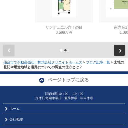
サンデュエル六丁の目
南光台1
3,599万円
1,3
仙台市で不動産売却｜株式会社クリエイトホームズ
>
ブログ記事一覧
>
土地の
登記や用途地域と道路についての調査の仕方とは？
ページトップに戻る
営業時間:10：00 ～ 19：00
定休日:毎週水曜日・夏季休暇・年末休暇
ホーム
会社概要