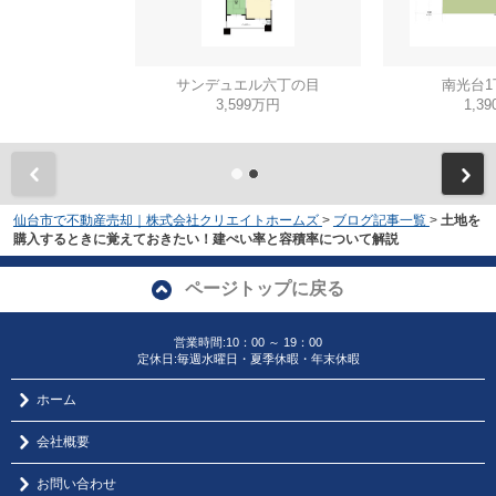
サンデュエル六丁の目
南光台1
3,599万円
1,3
仙台市で不動産売却｜株式会社クリエイトホームズ
>
ブログ記事一覧
>
土地を
購入するときに覚えておきたい！建ぺい率と容積率について解説
ページトップに戻る
営業時間:10：00 ～ 19：00
定休日:毎週水曜日・夏季休暇・年末休暇
ホーム
会社概要
お問い合わせ