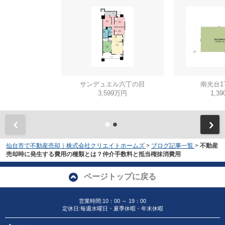
サンデュエル六丁の目
南光台1
3,599万円
1,3
仙台市で不動産売却｜株式会社クリエイトホームズ
>
ブログ記事一覧
>
不動産
売却時に発生する費用の種類とは？仲介手数料と抵当権抹消費用
ページトップに戻る
営業時間:10：00 ～ 19：00
定休日:毎週水曜日・夏季休暇・年末休暇