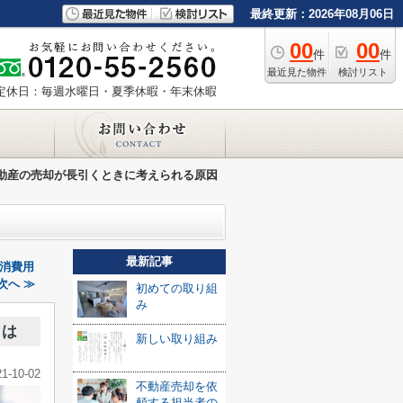
最終更新：2026年08月06日
00
00
件
件
最近見た物件
検討リスト
定休日：毎週水曜日・夏季休暇・年末休暇
動産の売却が長引くときに考えられる原因
最新記事
消費用
次へ ≫
初めての取り組
み
とは
新しい取り組み
21-10-02
不動産売却を依
頼する担当者の