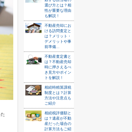
選び方とは？相
性が重要な理由
も解説！
不動産売却にお
ける訪問査定と
は？メリット・
デメリットや事
前準備...
不動産査定書と
は？不動産売却
時に押さえるべ
き見方やポイン
トを解説！
相続時精算課税
制度とは？計算
方法や注意点も
ご紹介
相続税評価額と
いた
は？遺産が不動
産だった場合の
計算方法もご紹