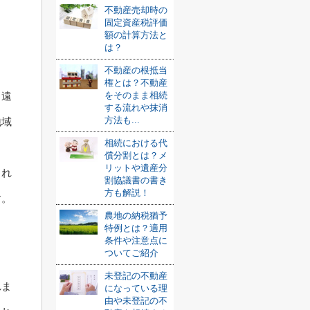
不動産売却時の
固定資産税評価
額の計算方法と
と
は？
不動産の根抵当
権とは？不動産
ら遠
をそのまま相続
する流れや抹消
方法も...
地域
相続における代
償分割とは？メ
リットや遺産分
られ
割協議書の書き
方も解説！
す。
農地の納税猶予
特例とは？適用
条件や注意点に
ついてご紹介
未登記の不動産
れま
になっている理
由や未登記の不