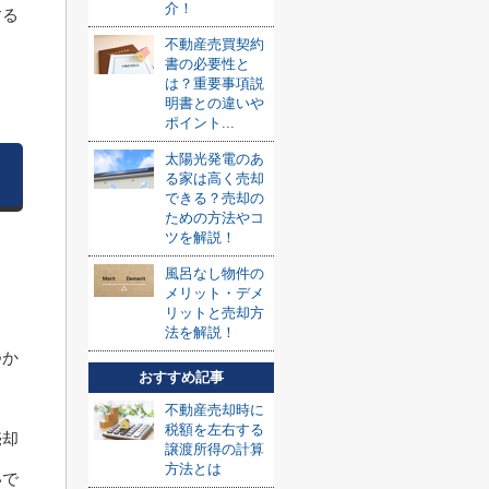
介！
する
不動産売買契約
書の必要性と
は？重要事項説
明書との違いや
ポイント...
太陽光発電のあ
る家は高く売却
できる？売却の
ための方法やコ
ツを解説！
風呂なし物件の
メリット・デメ
リットと売却方
法を解説！
つか
おすすめ記事
不動産売却時に
税額を左右する
売却
譲渡所得の計算
方法とは
いで