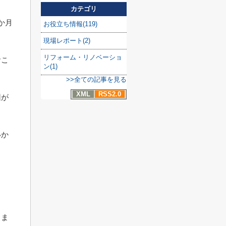
カテゴリ
か月
お役立ち情報(119)
現場レポート(2)
リフォーム・リノベーショ
おこ
ン(1)
>>全ての記事を見る
XML
RSS2.0
因が
いか
りま