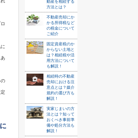
あれ
動産を相続する
方法とは？
不動産売却にか
かる所得税など
プロ
の税金について
ご紹介
固定資産税のか
気に
からない土地と
は？相続税や活
にあ
用方法について
も解説！
相続時の不動産
いの
売却における注
意点とは？媒介
設定
規約の選び方も
解説！
実家じまいの方
法とは？知って
おくべき事前準
に
備や処分方法も
解説！