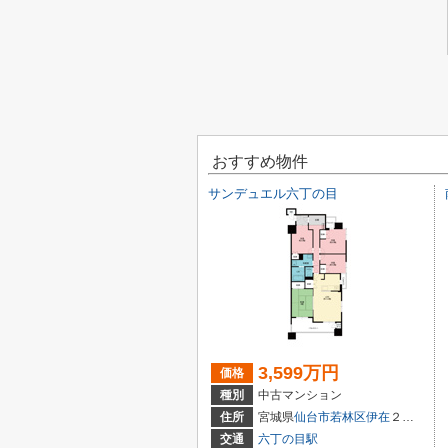
おすすめ物件
サンデュエル六丁の目
3,599万円
価格
種別
中古マンション
住所
宮城県
仙台市若林区
伊在
２丁目14-16
交通
六丁の目駅