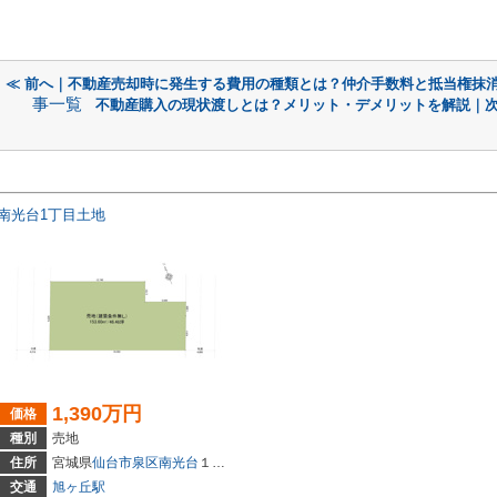
≪ 前へ｜不動産売却時に発生する費用の種類とは？仲介手数料と抵当権抹
事一覧
不動産購入の現状渡しとは？メリット・デメリットを解説｜次
南光台1丁目土地
1,390万円
価格
種別
売地
住所
宮城県
仙台市泉区
南光台
１丁目28-6
交通
旭ヶ丘駅