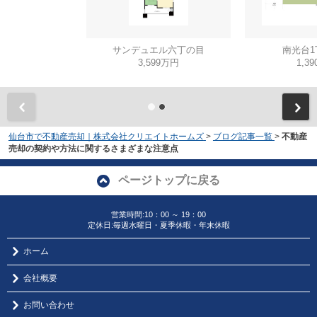
サンデュエル六丁の目
南光台1
3,599万円
1,3
仙台市で不動産売却｜株式会社クリエイトホームズ
>
ブログ記事一覧
>
不動産
売却の契約や方法に関するさまざまな注意点
ページトップに戻る
営業時間:10：00 ～ 19：00
定休日:毎週水曜日・夏季休暇・年末休暇
ホーム
会社概要
お問い合わせ