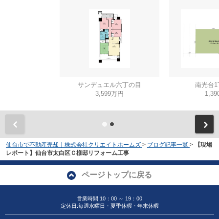
サンデュエル六丁の目
南光台1
3,599万円
1,3
仙台市で不動産売却｜株式会社クリエイトホームズ
>
ブログ記事一覧
>
【現場
レポート】仙台市太白区Ｃ様邸リフォーム工事
ページトップに戻る
営業時間:10：00 ～ 19：00
定休日:毎週水曜日・夏季休暇・年末休暇