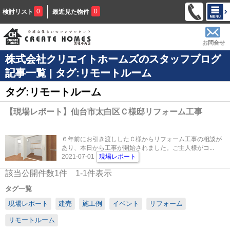
0
0
検討リスト
最近見た物件
お問合せ
株式会社クリエイトホームズのスタッフブログ
記事一覧 | タグ:リモートルーム
タグ:リモートルーム
【現場レポート】仙台市太白区Ｃ様邸リフォーム工事
６年前にお引き渡ししたＣ様からリフォーム工事の相談が
あり、本日から工事が開始されました。ご主人様がコ...
2021-07-01
現場レポート
該当公開件数
1
件
1-1
件表示
タグ一覧
現場レポート
建売
施工例
イベント
リフォーム
リモートルーム