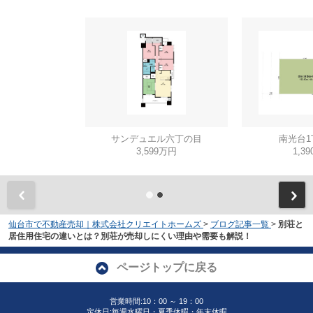
サンデュエル六丁の目
南光台1
3,599万円
1,3
仙台市で不動産売却｜株式会社クリエイトホームズ
>
ブログ記事一覧
>
別荘と
居住用住宅の違いとは？別荘が売却しにくい理由や需要も解説！
ページトップに戻る
営業時間:10：00 ～ 19：00
定休日:毎週水曜日・夏季休暇・年末休暇