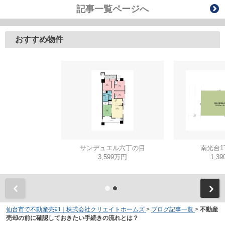
記事一覧ページへ
おすすめ物件
サンデュエル六丁の目
南光台1
3,599万円
1,3
仙台市で不動産売却｜株式会社クリエイトホームズ
>
ブログ記事一覧
>
不動産
売却の前に確認しておきたい手続きの流れとは？