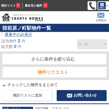
0
0
検討リスト
最近見た物件
お問合せ
陸前原ノ町駅物件一覧
募集中のみ表示
2
該当物件
件
0
販売数
件
さらに条件を絞り込む
物件リクエスト
チェックした物件をまとめて
検討リストに追加
お問い合わせ
DIO五輪 フルリノベ
売買｜中古マンション