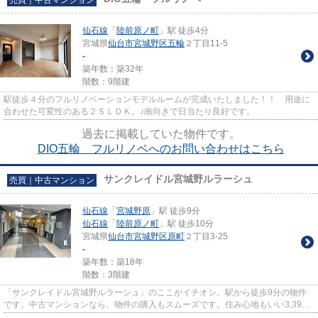
仙石線
「
陸前原ノ町
」駅 徒歩4分
宮城県
仙台市宮城野区
五輪
２丁目11-5
-
築年数：築32年
階数：9階建
駅徒歩４分のフルリノベーションモデルルームが完成いたしました！！ 用途に
合わせた可変性のある２ＳＬＤＫ。♪南向きで日当たり良好です。
過去に掲載していた物件です。
DIO五輪 フルリノベへのお問い合わせはこちら
サンクレイドル宮城野ルラーシュ
売買｜中古マンション
仙石線
「
宮城野原
」駅 徒歩9分
仙石線
「
陸前原ノ町
」駅 徒歩10分
宮城県
仙台市宮城野区
原町
２丁目3-25
-
築年数：築18年
階数：3階建
「サンクレイドル宮城野ルラーシュ」のここがイチオシ。駅から徒歩9分の物件
です。中古マンションなら、物件の購入もスムーズです。住み心地もいい3,399
万円の物件はこちらです。仙台...