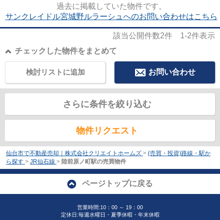
過去に掲載していた物件です。
サンクレイドル宮城野ルラーシュへのお問い合わせはこちら
該当公開件数
2
件
1-2
件表示
チェックした物件をまとめて
検討リストに追加
お問い合わせ
さらに条件を絞り込む
物件リクエスト
仙台市で不動産売却｜株式会社クリエイトホームズ
>
(売買・投資)路線・駅か
ら探す
>
JR仙石線
>
陸前原ノ町駅の売買物件
ページトップに戻る
営業時間:10：00 ～ 19：00
定休日:毎週水曜日・夏季休暇・年末休暇