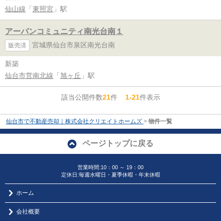
仙山線
「
東照宮
」駅
アーバンコミュニティ南光台南１
宮城県仙台市泉区南光台南
販売済
新築
仙台市営南北線
「
旭ヶ丘
」駅
該当公開件数
21
件
1-21
件表示
仙台市で不動産売却｜株式会社クリエイトホームズ
>
物件一覧
ページトップに戻る
営業時間:10：00 ～ 19：00
定休日:毎週水曜日・夏季休暇・年末休暇
ホーム
会社概要