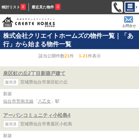
0
0
検討リスト
最近見た物件
お問合せ
株式会社クリエイトホームズの物件一覧｜「あ
行」から始まる物件一覧
該当公開件数
21
件
1-21
件表示
泉区虹の丘2丁目新築戸建て
宮城県仙台市泉区虹の丘
販売済
新築
仙台市営南北線
「
八乙女
」駅
アーバンコミュニティ小松島4
宮城県仙台市青葉区小松島
販売済
新築