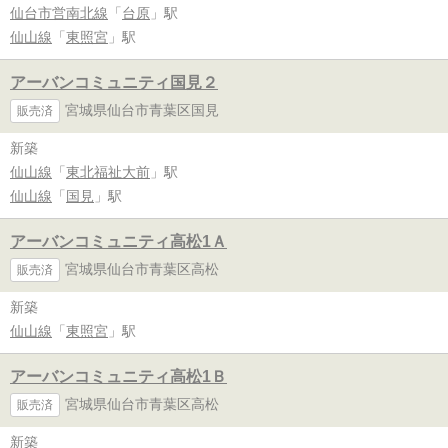
仙台市営南北線
「
台原
」駅
仙山線
「
東照宮
」駅
アーバンコミュニティ国見２
宮城県仙台市青葉区国見
販売済
新築
仙山線
「
東北福祉大前
」駅
仙山線
「
国見
」駅
アーバンコミュニティ高松1Ａ
宮城県仙台市青葉区高松
販売済
新築
仙山線
「
東照宮
」駅
アーバンコミュニティ高松1Ｂ
宮城県仙台市青葉区高松
販売済
新築