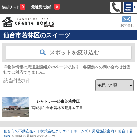
0
0
検討リスト
最近見た物件
お問合せ
仙台市若林区のスイーツ
スポットを絞り込む
※物件情報の周辺施設紹介のページであり、各店舗への問い合わせは当
社では対応できません。
該当件数
1
件
シャトレーゼ仙台荒井店
宮城県仙台市若林区荒井４丁目
-
仙台市で不動産売却｜株式会社クリエイトホームズ
>
周辺施設案内
>
仙台市若
林区
>
仙台市若林区のスイーツ