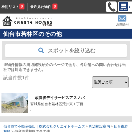
0
0
検討リスト
最近見た物件
お問合せ
仙台市若林区のその他
スポットを絞り込む
※物件情報の周辺施設紹介のページであり、各店舗への問い合わせは当
社では対応できません。
該当件数
1
件
放課後デイサービスアスノバ
宮城県仙台市若林区荒井東１丁目
-
仙台市で不動産売却｜株式会社クリエイトホームズ
>
周辺施設案内
>
仙台市若
林区
>
仙台市若林区のその他