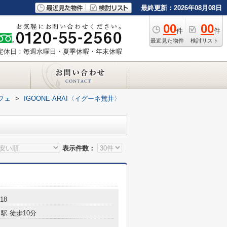
最終更新：2026年08月08日
00
00
件
件
最近見た物件
検討リスト
定休日：毎週水曜日・夏季休暇・年末休暇
フェ
>
IGOONE-ARAI〈イグーネ荒井〉
表示件数：
18
駅 徒歩10分