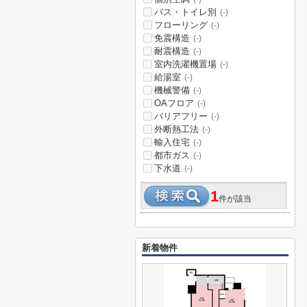
バス・トイレ別
(-)
フローリング
(-)
免震構造
(-)
耐震構造
(-)
室内洗濯機置場
(-)
給湯室
(-)
機械警備
(-)
OAフロア
(-)
バリアフリー
(-)
外断熱工法
(-)
輸入住宅
(-)
都市ガス
(-)
下水道
(-)
1
件が該当
新着物件