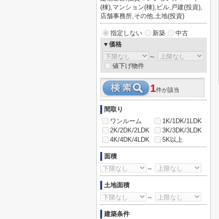
(棟),マンション(棟),ビル,戸建(投資),
店舗事務所,その他,土地(投資)
指定しない
新築
中古
▼価格
～
値下げ物件
1
件が該当
間取り
ワンルーム
1K/1DK/1LDK
2K/2DK/2LDK
3K/3DK/3LDK
4K/4DK/4LDK
5K以上
面積
～
土地面積
～
建築条件