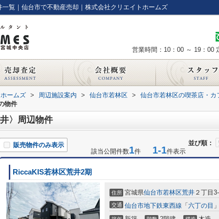
の物件一覧｜仙台市で不動産売却｜株式会社クリエイトホームズ
営業時間：10：00 ～ 19：00
トホームズ
>
周辺施設案内
>
仙台市若林区
>
仙台市若林区の喫茶店・カ
くの物件
ネ荒井〉周辺物件
並び順：
販売物件のみ表示
1
1-1
該当公開件数
件
件表示
RiccaKIS若林区荒井2期
宮城県
仙台市若林区
荒井
２丁目3-
住所
交通
仙台市地下鉄東西線
「
六丁の目
」
新築
2階建
木造