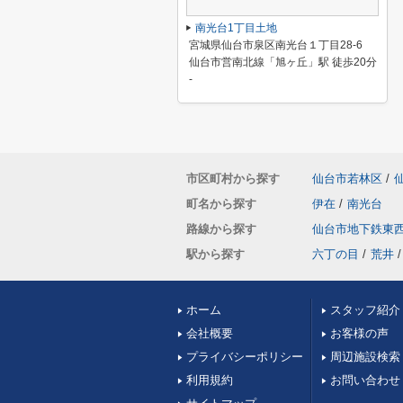
南光台1丁目土地
宮城県仙台市泉区南光台１丁目28-6
仙台市営南北線「旭ヶ丘」駅 徒歩20分
-
市区町村から探す
仙台市若林区
/
町名から探す
伊在
/
南光台
路線から探す
仙台市地下鉄東
駅から探す
六丁の目
/
荒井
/
ホーム
スタッフ紹介
会社概要
お客様の声
プライバシーポリシー
周辺施設検索
利用規約
お問い合わせ