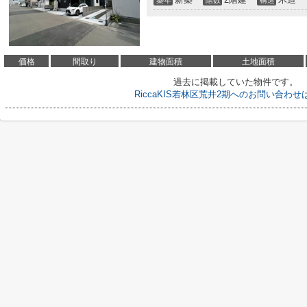
築年
階数
構造
価格
間取り
建物面積
土地面積
過去に掲載していた物件です。
RiccaKIS若林区荒井2期へのお問い合わ