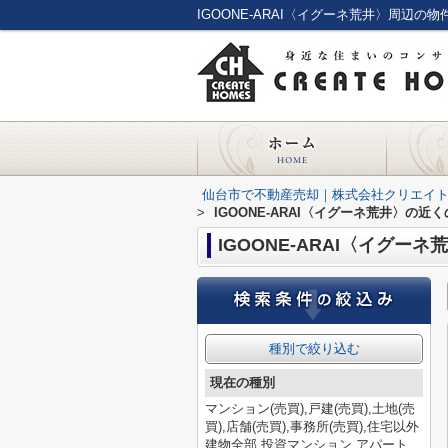
IGOONE-ARAI〈イグーネ荒井〉周辺
仙台市で不動産売却｜株式会社クリエイ
>
IGOONE-ARAI〈イグーネ荒井〉の近
IGOONE-ARAI〈イグー
種別で絞り込む
現在の種別
マンション(売買),戸建(売買),土地(売
買),店舗(売買),事務所(売買),住宅以外
建物全部,投資マンション,アパート