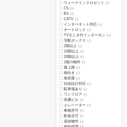
ウォークインクロゼット
(-)
CS
(-)
BS
(-)
CATV
(-)
インターネット対応
(-)
オートロック
(-)
TVモニタ付インターホン
(-)
宅配ボックス
(-)
2階以上
(-)
10階以上
(-)
20階以上
(-)
1階の物件
(-)
最上階
(-)
南向き
(-)
角部屋
(-)
自由設計対応
(-)
駐車場あり
(-)
ワンフロア
(-)
高層ビル
(-)
エレベーター
(-)
事務所可
(-)
飲食店可
(-)
居抜物件
(-)
個別空調
(-)