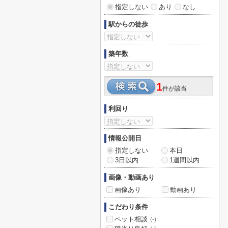
指定しない
あり
なし
駅からの徒歩
築年数
1
件が該当
利回り
情報公開日
指定しない
本日
3日以内
1週間以内
画像・動画あり
画像あり
動画あり
こだわり条件
ペット相談
(-)