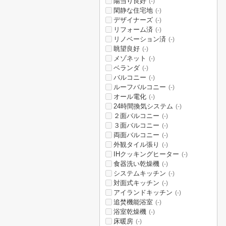
陽当り良好
(-)
閑静な住宅地
(-)
デザイナーズ
(-)
リフォーム済
(-)
リノベーション済
(-)
眺望良好
(-)
メゾネット
(-)
ベランダ
(-)
バルコニー
(-)
ルーフバルコニー
(-)
オール電化
(-)
24時間換気システム
(-)
２面バルコニー
(-)
３面バルコニー
(-)
両面バルコニー
(-)
外観タイル張り
(-)
IHクッキングヒーター
(-)
食器洗い乾燥機
(-)
システムキッチン
(-)
対面式キッチン
(-)
アイランドキッチン
(-)
追焚機能浴室
(-)
浴室乾燥機
(-)
床暖房
(-)