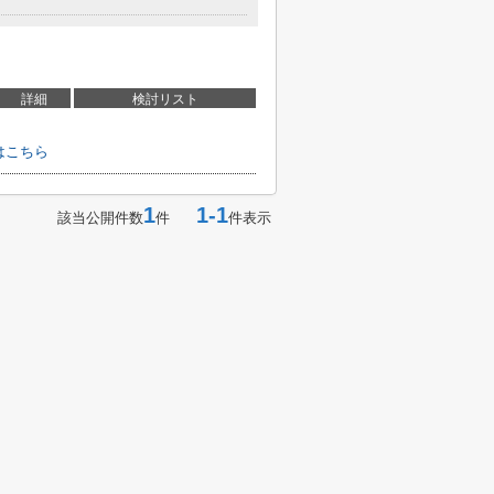
詳細
検討リスト
せはこちら
1
1-1
該当公開件数
件
件表示