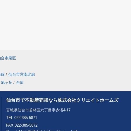
仙台市泉区
西線
/
仙台市営南北線
旭ヶ丘
/
台原
仙台市で不動産売却なら株式会社クリエイトホームズ
宮城県仙台市若林区六丁目字赤沼4-17
TEL:022-385-5871
FAX:022-385-5872