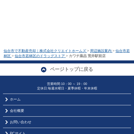
仙台市で不動産売却｜株式会社クリエイトホームズ
>
周辺施設案内
>
仙台市若
林区
>
仙台市若林区のドラッグストア
>
カワチ薬品 荒井駅前店
ページトップに戻る
営業時間:10：00 ～ 19：00
定休日:毎週水曜日・夏季休暇・年末休暇
ホーム
会社概要
お問い合わせ
PCサイト