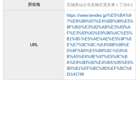
所在地
宮城県仙台市若林区荒井東１丁目8-1
https://www.tiendeo.jp/%E5%BA%9
7%E8%88%97/%E4%BB%99%E5%
8F%B0/%E3%82%AB%E3%83%A
F%E3%83%81%E8%96%AC%E5%
B1%80-%E5%AE%AE%E5%9F%8
URL
E%E7%9C%8C-%E4%BB%99%E
5%8F%B0%E5%B8%82-%E8%8
B%A5%E6%9E%97%E5%8C%B
A%E8%8D%92%E4%BA%95%E6%
9D%B1%EF%BC%8D%EF%BC%8
D/141749