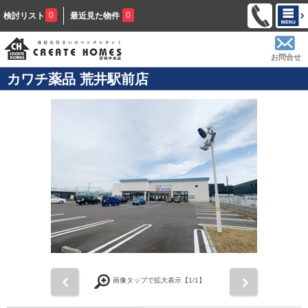
0
0
検討リスト
最近見た物件
お問合せ
カワチ薬品 荒井駅前店
前
次
画像タップで拡大表示【
1
/1】