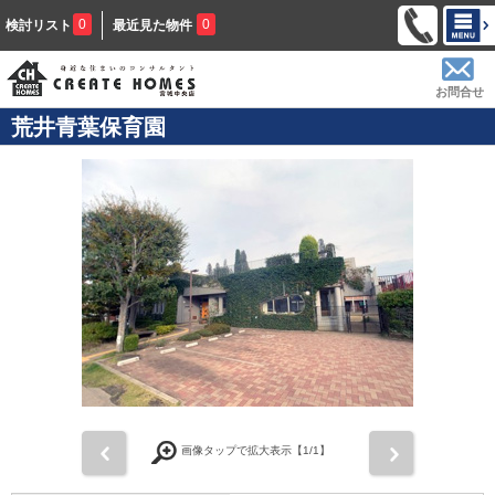
0
0
検討リスト
最近見た物件
お問合せ
荒井青葉保育園
前
次
画像タップで拡大表示【
1
/1】