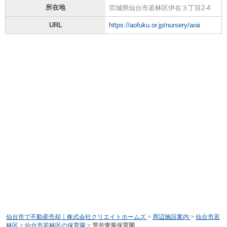
所在地
宮城県仙台市若林区伊在３丁目2-4
URL
https://aofuku.or.jp/nursery/arai
仙台市で不動産売却｜株式会社クリエイトホームズ
>
周辺施設案内
>
仙台市若
林区
>
仙台市若林区の保育園
>
荒井青葉保育園