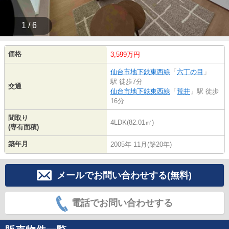
1 / 6
価格
3,599万円
仙台市地下鉄東西線
「
六丁の目
」
駅 徒歩7分
交通
仙台市地下鉄東西線
「
荒井
」駅 徒歩
16分
間取り
4LDK(82.01㎡)
(専有面積)
築年月
2005年 11月(築20年)
メールでお問い合わせする(無料)
電話でお問い合わせする