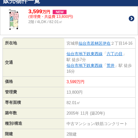
販売物件一覧
3,599
万
円
NEW
(管理費・共益費 13,800円)
2階 / 4LDK / 82.01㎡
所在地
宮城県
仙台市若林区
伊在
２丁目14-16
仙台市地下鉄東西線
「
六丁の目
」
駅 徒歩7分
交通
仙台市地下鉄東西線
「
荒井
」駅 徒歩
16分
価格
3,599万円
管理費
13,800円
専有面積
82.01㎡
築年数
2005年 11月 (築20年)
種別/構造
中古マンション/鉄筋コンクリート
階建
2階建