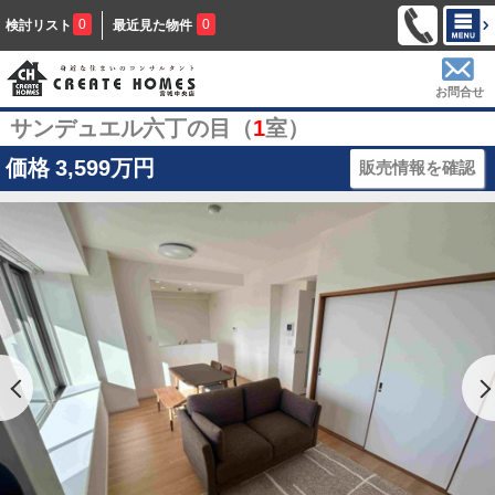
0
0
検討リスト
最近見た物件
お問合せ
サンデュエル六丁の目（
1
室）
価格
3,599万円
販売情報を確認