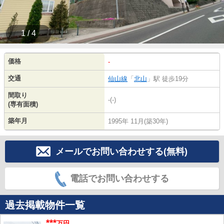
1 / 4
価格
-
交通
仙山線
「
北山
」駅 徒歩19分
間取り
-(-)
(専有面積)
築年月
1995年 11月(築30年)
メールでお問い合わせする(無料)
電話でお問い合わせする
過去掲載物件一覧
***
万円