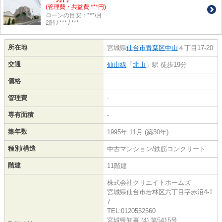
(管理費・共益費 ***円)
ローンの目安：***/月
2階 / *** / ***
所在地
宮城県
仙台市青葉区
中山
４丁目17-20
交通
仙山線
「
北山
」駅 徒歩19分
価格
-
管理費
-
専有面積
-
築年数
1995年 11月 (築30年)
種別/構造
中古マンション/鉄筋コンクリート
階建
11階建
株式会社クリエイトホームズ
宮城県仙台市若林区六丁目字赤沼4-1
7
TEL:0120552560
宮城県知事 (4) 第5415号