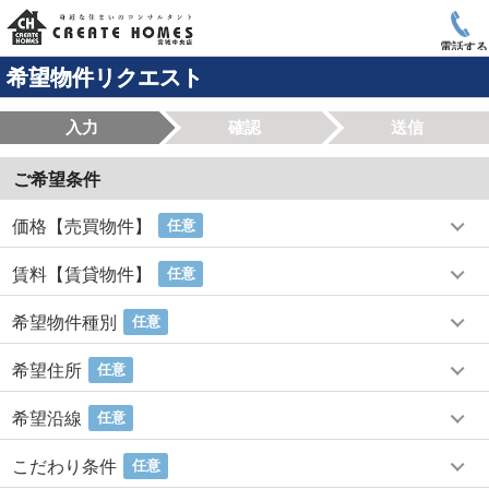
電話する
希望物件リクエスト
入力
確認
送信
ご希望条件
価格【売買物件】
任意
賃料【賃貸物件】
任意
希望物件種別
任意
希望住所
任意
希望沿線
任意
こだわり条件
任意